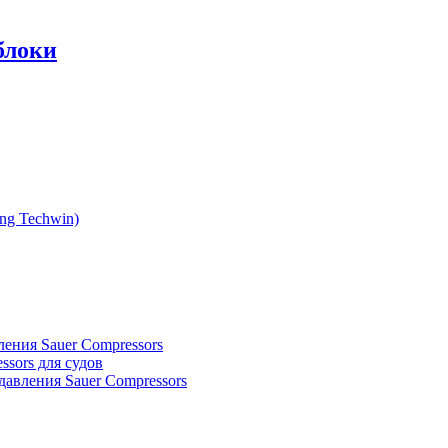
блоки
g Techwin)
ения Sauer Compressors
sors для судов
авления Sauer Compressors