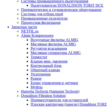
Системы промышленного пылеудаления
Пылеуловители DONALDSON TORIT DCE
Пневматическое и гидравлическое оборудование
Системы для отбора проб
Промышленные охладители
Процессная фильтрация
Запасные части
NETFIL.ru
Almig Kompressoren
Воздушные фильтры ALMIG
Масляные фильтры ALMIG
Регулятор всасывания
Масляные сепараторы ALMIG
Термостат
Клапан мин. давления
Контрольный блок
Обратный клапан
Уплотнения
Разное
Блоки управления и датчики
Муфты
Hanwha Techwin (Samsung Techwin)
Donaldson Filtration Solution
Пневмоглушители для осушителей
Плоские картриджи (панели) Donaldson TOR