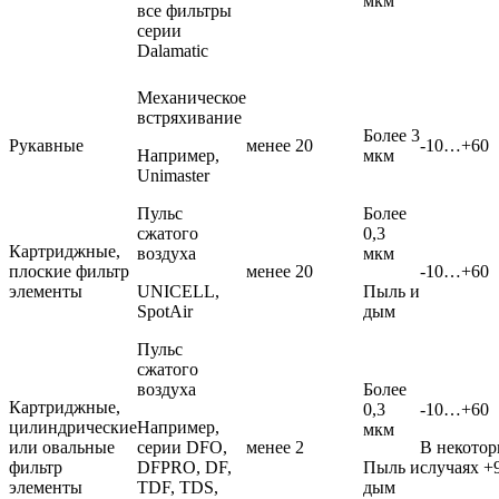
мкм
все фильтры
серии
Dalamatic
Механическое
встряхивание
Более 3
Рукавные
менее 20
-10…+60
Например,
мкм
Unimaster
Пульс
Более
сжатого
0,3
Картриджные,
воздуха
мкм
плоские фильтр
менее 20
-10…+60
элементы
UNICELL,
Пыль и
SpotAir
дым
Пульс
сжатого
воздуха
Более
Картриджные,
0,3
-10…+60
цилиндрические
Например,
мкм
или овальные
серии DFO,
менее 2
В некото
фильтр
DFPRO, DF,
Пыль и
случаях +
элементы
TDF, TDS,
дым