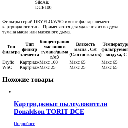
SiloAir,
DCE100,
Фильтры серий DRYFLO/WSO имеют фильтр элемент
картриджного типа. Применяются для удаления из воздуха
тумана масла или масляного дыма.
Концентрация
Тип
Вязкость
Температур
Тип
масляного
фильтр
масла , Cst
фильтруемо
фильтра
тумана/дыма
элемента
(Сантистоксов)
воздуха, С
г/м3
Dryflo
Картридж
Макс 100
Макс 65
Макс 65
WSO
Картридж
Макс 25
Макс 25
Макс 65
Похожие товары
Картриджные пылеуловители
Donaldson TORIT DCE
Подробнее