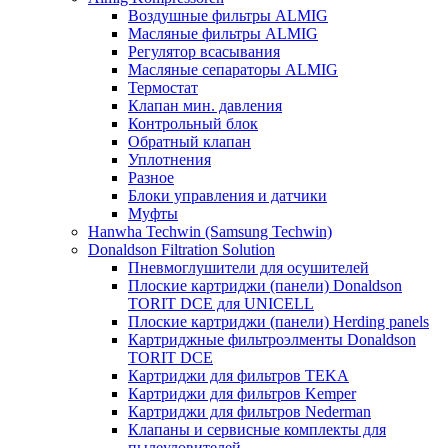
Воздушные фильтры ALMIG
Масляные фильтры ALMIG
Регулятор всасывания
Масляные сепараторы ALMIG
Термостат
Клапан мин. давления
Контрольный блок
Обратный клапан
Уплотнения
Разное
Блоки управления и датчики
Муфты
Hanwha Techwin (Samsung Techwin)
Donaldson Filtration Solution
Пневмоглушители для осушителей
Плоские картриджи (панели) Donaldson
TORIT DCE для UNICELL
Плоские картриджи (панели) Herding panels
Картриджные фильтроэлменты Donaldson
TORIT DCE
Картриджи для фильтров TEKA
Картриджи для фильтров Kemper
Картриджи для фильтров Nederman
Клапаны и сервисные комплекты для
пылеуловителей