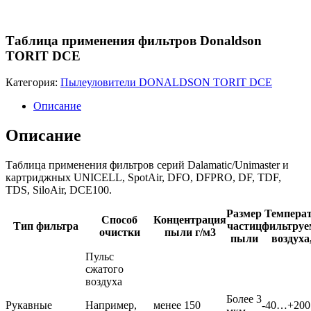
Таблица применения фильтров Donaldson
TORIT DCE
Категория:
Пылеуловители DONALDSON TORIT DCE
Описание
Описание
Таблица применения фильтров серий Dalamatic/Unimaster и
картриджных UNICELL, SpotAir, DFO, DFPRO, DF, TDF,
TDS, SiloAir, DCE100.
Размер
Темпера
Способ
Концентрация
Тип фильтра
частиц
фильтруе
очистки
пыли г/м3
пыли
воздуха
Пульс
сжатого
воздуха
Более 3
Рукавные
Например,
менее 150
-40…+200