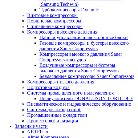
(Samsung Techwin)
Турбокомпрессоры Dynamic
Винтовые компрессоры
Поршневые компрессоры
Спиральные компрессоры
Компрессоры высокого давления
Панели управления и электронные блоки
Газовые компрессоры и бустеры высокого
давления Sauer Compressors
Компрессоры высокого давления Sauer
Compressors для судов
Воздушные компрессоры и бустеры
высокого давления Sauer Compressors
Безмасляные компрессоры Sauer Compressors
Компрессоры низкого давления
Подготовка воздуха
Системы промышленного пылеудаления
Пылеуловители DONALDSON TORIT DCE
Пневматическое и гидравлическое оборудование
Системы для отбора проб
Промышленные охладители
Процессная фильтрация
Запасные части
NETFIL.ru
Almig Kompressoren