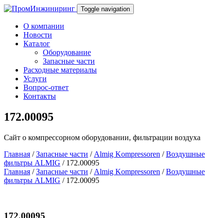
Toggle navigation
О компании
Новости
Каталог
Оборудование
Запасные части
Расходные материалы
Услуги
Вопрос-ответ
Контакты
172.00095
Сайт о компрессорном оборудовании, фильтрации воздуха
Главная
/
Запасные части
/
Almig Kompressoren
/
Воздушные
фильтры ALMIG
/ 172.00095
Главная
/
Запасные части
/
Almig Kompressoren
/
Воздушные
фильтры ALMIG
/ 172.00095
172.00095