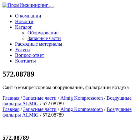
Toggle
navigation
О компании
Новости
Каталог
Оборудование
Запасные части
Расходные материалы
Услуги
Вопрос-ответ
Контакты
572.08789
Сайт о компрессорном оборудовании, фильтрации воздуха
Главная
/
Запасные части
/
Almig Kompressoren
/
Воздушные
фильтры ALMIG
/ 572.08789
Главная
/
Запасные части
/
Almig Kompressoren
/
Воздушные
фильтры ALMIG
/ 572.08789
572.08789