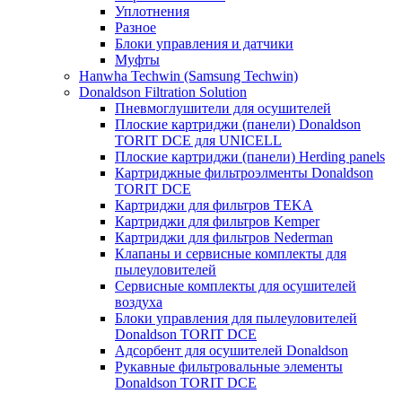
Уплотнения
Разное
Блоки управления и датчики
Муфты
Hanwha Techwin (Samsung Techwin)
Donaldson Filtration Solution
Пневмоглушители для осушителей
Плоские картриджи (панели) Donaldson
TORIT DCE для UNICELL
Плоские картриджи (панели) Herding panels
Картриджные фильтроэлменты Donaldson
TORIT DCE
Картриджи для фильтров TEKA
Картриджи для фильтров Kemper
Картриджи для фильтров Nederman
Клапаны и сервисные комплекты для
пылеуловителей
Сервисные комплекты для осушителей
воздуха
Блоки управления для пылеуловителей
Donaldson TORIT DCE
Адсорбент для осушителей Donaldson
Рукавные фильтровальные элементы
Donaldson TORIT DCE