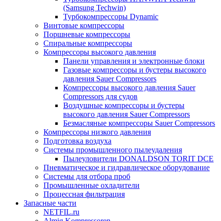
(Samsung Techwin)
Турбокомпрессоры Dynamic
Винтовые компрессоры
Поршневые компрессоры
Спиральные компрессоры
Компрессоры высокого давления
Панели управления и электронные блоки
Газовые компрессоры и бустеры высокого
давления Sauer Compressors
Компрессоры высокого давления Sauer
Compressors для судов
Воздушные компрессоры и бустеры
высокого давления Sauer Compressors
Безмасляные компрессоры Sauer Compressors
Компрессоры низкого давления
Подготовка воздуха
Системы промышленного пылеудаления
Пылеуловители DONALDSON TORIT DCE
Пневматическое и гидравлическое оборудование
Системы для отбора проб
Промышленные охладители
Процессная фильтрация
Запасные части
NETFIL.ru
Almig Kompressoren