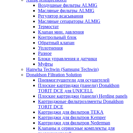
Воздушные фильтры ALMIG
Масляные фильтры ALMIG
Регулятор всасывания
Масляные сепараторы ALMIG
Термостат
Клапан мин. давления
Контрольный блок
Обратный клапан
Уплотнения
Разное
Блоки управления и датчики
Муфты
Hanwha Techwin (Samsung Techwin)
Donaldson Filtration Solution
Пневмоглушители для осушителей
Плоские картриджи (панели) Donaldson
TORIT DCE для UNICELL
Плоские картриджи (панели) Herding panels
Картриджные фильтроэлменты Donaldson
TORIT DCE
Картриджи для фильтров TEKA
Картриджи для фильтров Kemper
Картриджи для фильтров Nederman
Клапаны и сервисные комплекты для