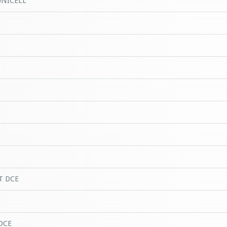
UNICELL
T DCE
DCE