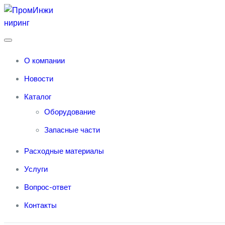
T
o
g
О компании
g
l
Новости
e
n
a
Каталог
v
i
Оборудование
g
a
Запасные части
t
i
o
Расходные материалы
n
Услуги
Вопрос-ответ
Контакты