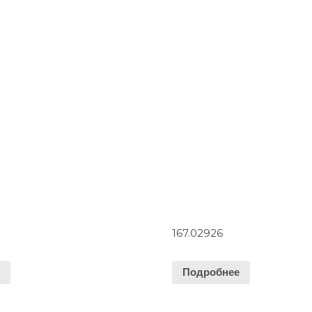
167.02926
е
Подробнее