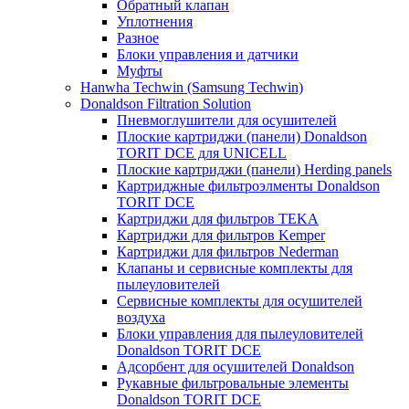
Обратный клапан
Уплотнения
Разное
Блоки управления и датчики
Муфты
Hanwha Techwin (Samsung Techwin)
Donaldson Filtration Solution
Пневмоглушители для осушителей
Плоские картриджи (панели) Donaldson
TORIT DCE для UNICELL
Плоские картриджи (панели) Herding panels
Картриджные фильтроэлменты Donaldson
TORIT DCE
Картриджи для фильтров TEKA
Картриджи для фильтров Kemper
Картриджи для фильтров Nederman
Клапаны и сервисные комплекты для
пылеуловителей
Сервисные комплекты для осушителей
воздуха
Блоки управления для пылеуловителей
Donaldson TORIT DCE
Адсорбент для осушителей Donaldson
Рукавные фильтровальные элементы
Donaldson TORIT DCE