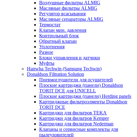
Воздушные фильтры ALMIG
Масляные фильтры ALMIG
Регулятор всасывания
Масляные сепараторы ALMIG
Термостат
Клапан мин. давления
Контрольный блок
Обратный клапан
Уплотнения
Разное
Блоки управления и датчики
Муфты
Hanwha Techwin (Samsung Techwin)
Donaldson Filtration Solution
Пневмоглушители для осушителей
Плоские картриджи (панели) Donaldson
TORIT DCE для UNICELL
Плоские картриджи (панели) Herding panels
Картриджные фильтроэлменты Donaldson
TORIT DCE
Картриджи для фильтров TEKA
Картриджи для фильтров Kemper
Картриджи для фильтров Nederman
Клапаны и сервисные комплекты для
пылеуловителей